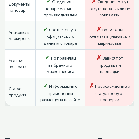
✓
✗
Сведения о
Сведения могут
Документы
товаре указаны
отсутствовать или не
на товар
производителем
совпадать
✓
✗
Соответствуют
Возможны
Упаковка и
официальным
отличия в упаковке и
маркировка
данным о товаре
маркировке
✓
✗
По правилам
Зависят от
Условия
выбранного
продавца и
возврата
маркетплейса
площадки
✓
✗
Информация о
Происхождение и
Статус
применении
статус требуют
продукта
размещена на сайте
проверки