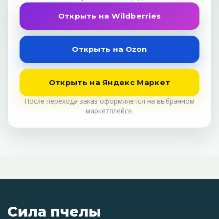
Открыть на Wildberries
Открыть на Ozon
Открыть на Яндекс Маркет
После перехода заказ оформляется на выбранном
маркетплейсе.
Сила пчелы